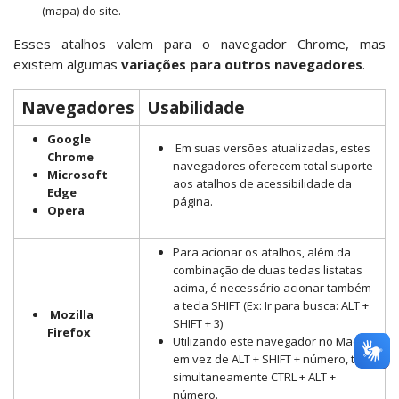
(mapa) do site.
Esses atalhos valem para o navegador Chrome, mas
existem algumas
variações para outros navegadores
.
Navegadores
Usabilidade
Google
Em suas versões atualizadas, estes
Chrome
navegadores oferecem total suporte
Microsoft
aos atalhos de acessibilidade da
Edge
página.
Opera
Para acionar os atalhos, além da
combinação de duas teclas listatas
acima, é necessário acionar também
a tecla SHIFT (Ex: Ir para busca: ALT +
Mozilla
SHIFT + 3)
Firefox
Utilizando este navegador no Mac OS,
em vez de ALT + SHIFT + número, tecle
simultaneamente CTRL + ALT +
número.