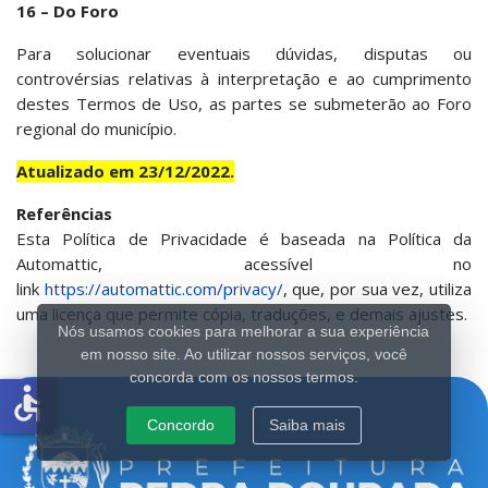
16 – Do Foro
Para solucionar eventuais dúvidas, disputas ou
controvérsias relativas à interpretação e ao cumprimento
destes Termos de Uso, as partes se submeterão ao Foro
regional do município.
Atualizado em 23/12/2022.
Referências
Esta Política de Privacidade é baseada na Política da
Automattic, acessível no
link
https://automattic.com/privacy/
, que, por sua vez, utiliza
uma licença que permite cópia, traduções, e demais ajustes.
Nós usamos cookies para melhorar a sua experiência
em nosso site. Ao utilizar nossos serviços, você
concorda com os nossos termos.
accessible
Concordo
Saiba mais